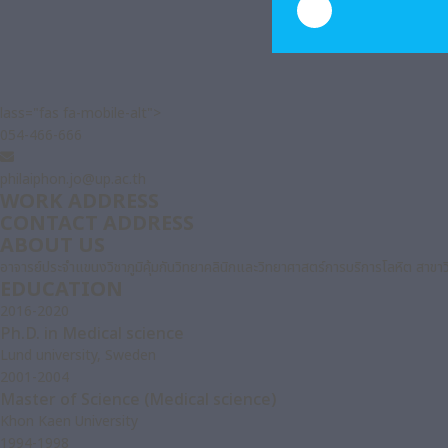
lass="fas fa-mobile-alt">
054-466-666
philaiphon.jo@up.ac.th
WORK ADDRESS
CONTACT ADDRESS
ABOUT US
อาจารย์ประจำแขนงวิชาภูมิคุ้มกันวิทยาคลินิกและวิทยาศาสตร์การบริการโลหิต สาข
EDUCATION
2016-2020
Ph.D. in Medical science
Lund university, Sweden
2001-2004
Master of Science (Medical science)
Khon Kaen University
1994-1998