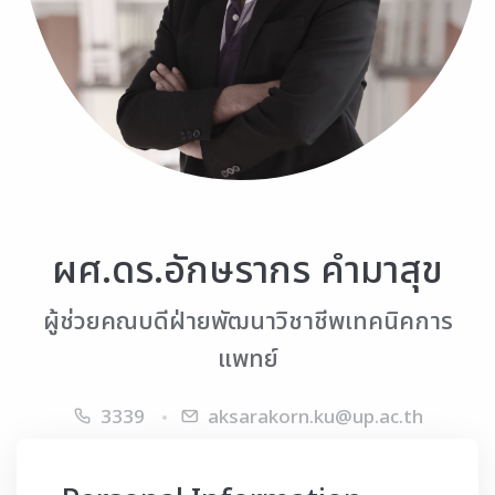
ผศ.ดร.อักษรากร คำมาสุข
ผู้ช่วยคณบดีฝ่ายพัฒนาวิชาชีพเทคนิคการ
แพทย์
3339
aksarakorn.ku@up.ac.th