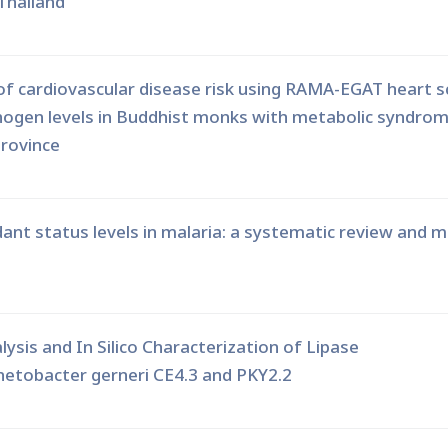
Thailand
f cardiovascular disease risk using RAMA-EGAT heart s
inogen levels in Buddhist monks with metabolic syndrom
rovince
dant status levels in malaria: a systematic review and 
ysis and In Silico Characterization of Lipase
netobacter gerneri CE4.3 and PKY2.2