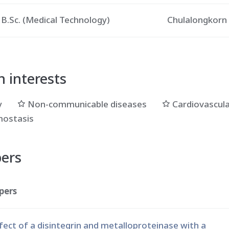
B.Sc. (Medical Technology)
Chulalongkorn 
 interests
y
Non-communicable diseases
Cardiovascula
mostasis
pers
pers
fect of a disintegrin and metalloproteinase with a