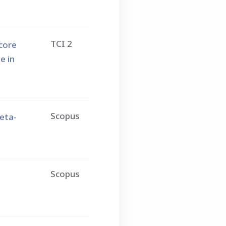
TCI 2
core
e in
Scopus
meta-
Scopus