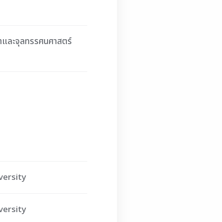
าและจุลทรรศนศาสตร์
versity
versity