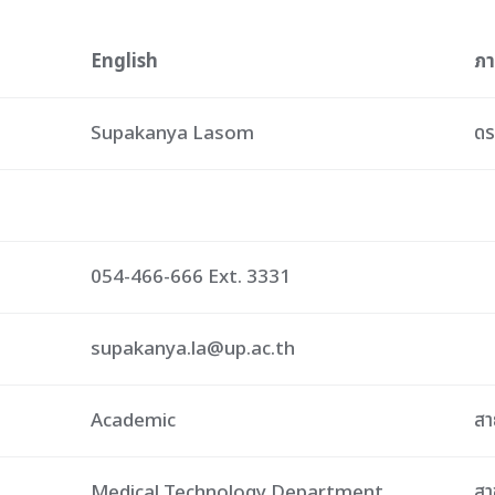
English
ภ
Supakanya Lasom
ดร
054-466-666 Ext. 3331
supakanya.la@up.ac.th
Academic
สา
Medical Technology Department
สา