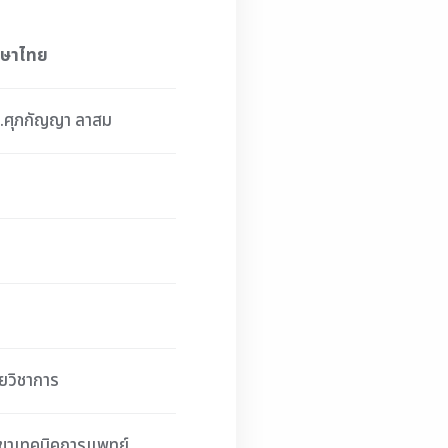
าษาไทย
.ศุภกัญญา ลาสม
ยวิชาการ
ขาเทคนิคการแพทย์