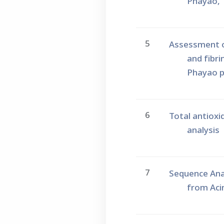
Phayao, 
5
Assessment o
and fibr
Phayao p
6
Total antioxi
analysis
7
Sequence Anal
from Aci