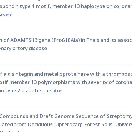
pondin type 1 motif, member 13 haplotype on corona
isease
 of ADAMTS13 gene (Pro618Ala) in Thais and its assoc
onary artery disease
f a disintegrin and metalloproteinase with a thrombos
otif member 13 polymorphisms with severity of corona
in type 2 diabetes mellitus
l Compounds and Draft Genome Sequence of Streptomy
olated from Deciduous Dipterocarp Forest Soils, Univers