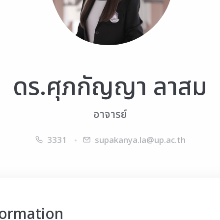
ดร.ศุภกัญญา ลาสม
อาจารย์
3331
supakanya.la@up.ac.th
formation