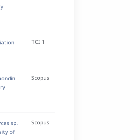
ry
TCI 1
iation
Scopus
pondin
ry
Scopus
ces sp.
ity of