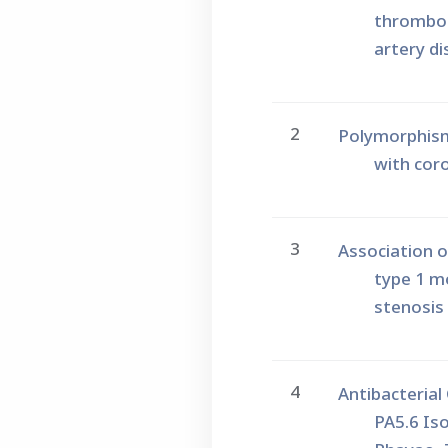
thrombos
artery d
2
Polymorphism
with cor
3
Association o
type 1 m
stenosis 
4
Antibacteria
PA5.6 Is