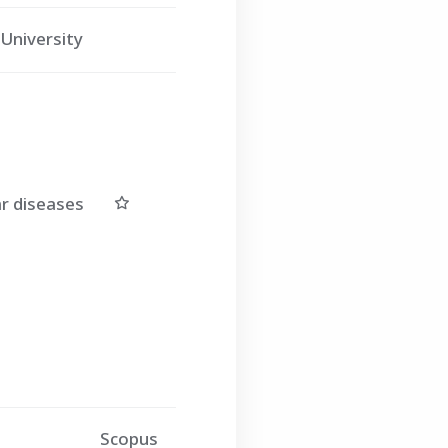
University
r diseases
Scopus