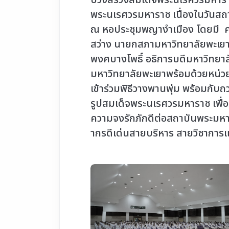
บวงสรวงสมเด็จพระนเรศวรมหาราช
พระนเรศวรมหาราช เนื่องในวันส
ณ หอประชุมพญางำเมือง โดยมี 
สว่าง นายกสภามหาวิทยาลัยพะเยา
พงศบางโพธิ์ อธิการบดีมหาวิทยาล
มหาวิทยาลัยพะเยาพร้อมด้วยหน่
เข้าร่วมพิธีวางพานพุ่ม พร้อมกับถ
รูปสมเด็จพระนเรศวรมหาราช เพื
ความจงรักภักดีต่อสถาบันพระมหาก
ากรดีเด่นสายบริหาร สายวิชาการ