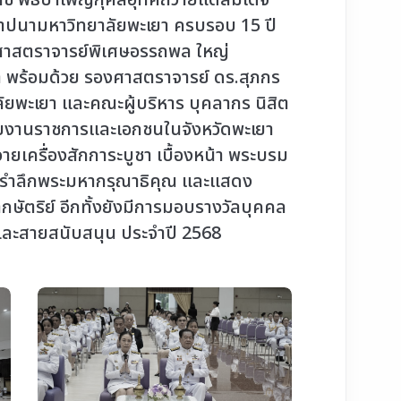
 พิธีบำเพ็ญกุศลอุทิศถวายแด่สมเด็จ
ถาปนามหาวิทยาลัยพะเยา ครบรอบ 15 ปี
ศาสตราจารย์พิเศษอรรถพล ใหญ่
 พร้อมด้วย รองศาสตราจารย์ ดร.สุภกร
ัยพะเยา และคณะผู้บริหาร บุคลากร นิสิต
วยงานราชการและเอกชนในจังหวัดพะเยา
วายเครื่องสักการะบูชา เบื้องหน้า พระบรม
่อรำลึกพระมหากรุณาธิคุณ และแสดง
ษัตริย์ อีกทั้งยังมีการมอบรางวัลบุคคล
และสายสนับสนุน ประจำปี 2568