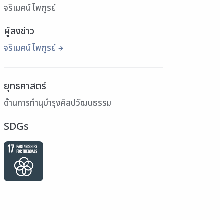
จริเมศน์ ไพฑูรย์
ผู้ลงข่าว
จริเมศน์ ไพฑูรย์
ยุทธศาสตร์
ด้านการทำนุบำรุงศิลปวัฒนธรรม
SDGs