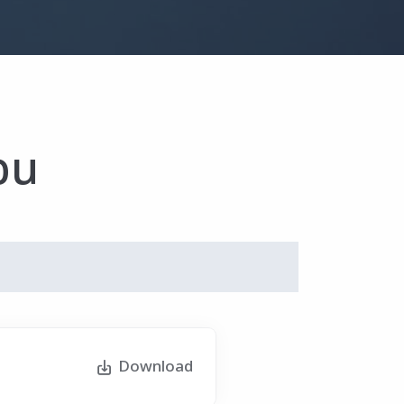
อน
Download