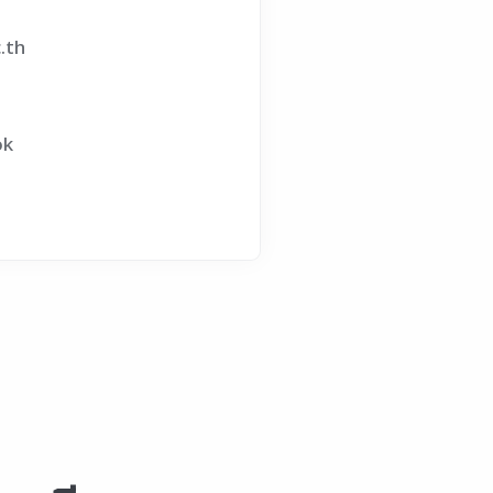
.th
ok