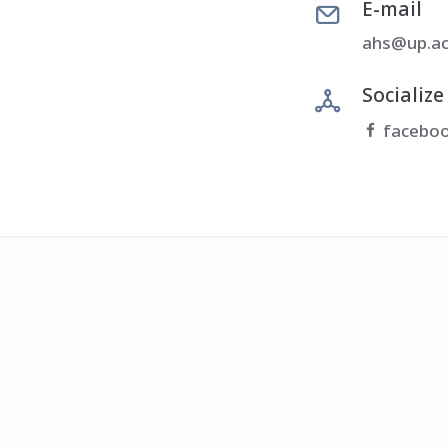
E-mail
ahs@up.ac
Socialize
facebo