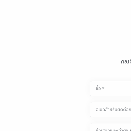
คุณค
ชื่อ *
อีเมลสำหรับติดต่อก
ข้อเสนอแนะ/คำติชม