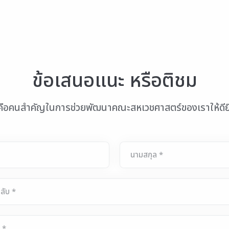
ข้อเสนอแนะ หรือติชม
ือคนสำคัญในการช่วยพัฒนาคณะสหเวชศาสตร์ของเราให้ดียิ่
นามสกุล *
ลับ *
 *